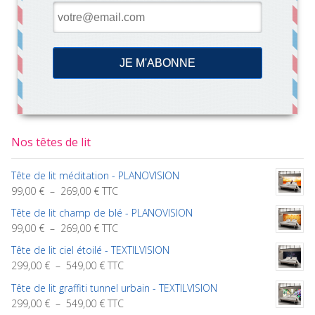
Nos têtes de lit
Tête de lit méditation - PLANOVISION
Plage
99,00
€
–
269,00
€
TTC
de
Tête de lit champ de blé - PLANOVISION
prix :
Plage
99,00
€
–
269,00
€
TTC
99,00 €
de
à
Tête de lit ciel étoilé - TEXTILVISION
prix :
269,00 €
Plage
299,00
€
–
549,00
€
TTC
99,00 €
de
à
Tête de lit graffiti tunnel urbain - TEXTILVISION
prix :
269,00 €
Plage
299,00
€
–
549,00
€
TTC
299,00 €