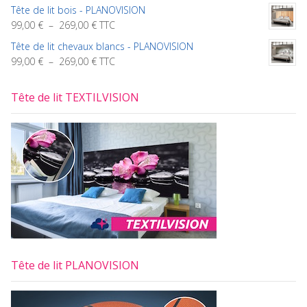
de
à
Tête de lit bois - PLANOVISION
prix :
549,00 €
Plage
99,00
€
–
269,00
€
TTC
299,00 €
de
à
Tête de lit chevaux blancs - PLANOVISION
prix :
549,00 €
Plage
99,00
€
–
269,00
€
TTC
99,00 €
de
à
prix :
269,00 €
Tête de lit TEXTILVISION
99,00 €
à
269,00 €
Tête de lit PLANOVISION