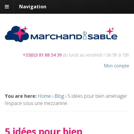
Navigation
+33(0)3 81 88 54 39
du lundi au vendredi / de 9h à 18h
Mon compte
You are here:
Home
›
Blog
›
5 idées pour bien aménager
l’espace sous une mezzanine.
5 idées pour bien