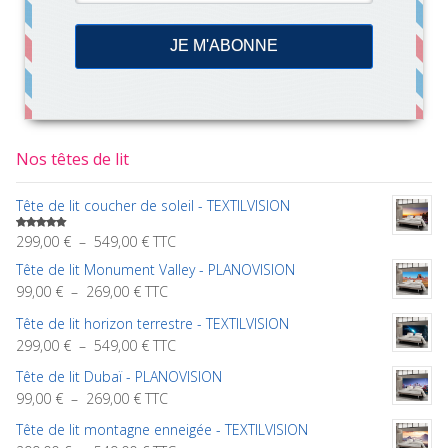
Nos têtes de lit
Tête de lit coucher de soleil - TEXTILVISION
Plage
299,00
€
–
549,00
€
TTC
Note
5.00
sur 5
de
Tête de lit Monument Valley - PLANOVISION
prix :
Plage
99,00
€
–
269,00
€
TTC
299,00 €
de
Tête de lit horizon terrestre - TEXTILVISION
à
prix :
Plage
299,00
€
–
549,00
€
TTC
549,00 €
99,00 €
de
à
Tête de lit Dubaï - PLANOVISION
prix :
269,00 €
Plage
99,00
€
–
269,00
€
TTC
299,00 €
de
à
Tête de lit montagne enneigée - TEXTILVISION
prix :