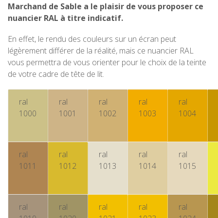
Marchand de Sable a le plaisir de vous proposer ce
nuancier RAL à titre indicatif.
En effet, le rendu des couleurs sur un écran peut
légèrement différer de la réalité, mais ce nuancier RAL
vous permettra de vous orienter pour le choix de la teinte
de votre cadre de tête de lit.
ral
ral
ral
ral
ral
1000
1001
1002
1003
1004
ral
ral
ral
ral
ral
1011
1012
1013
1014
1015
ral
ral
ral
ral
ral