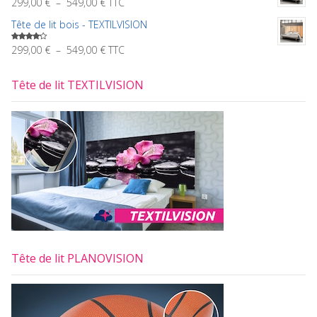
549,00 €
Plage
299,00
€
–
549,00
€
TTC
99,00 €
de
à
Tête de lit bois - TEXTILVISION
prix :
269,00 €
299,00 €
Plage
299,00
€
–
549,00
€
TTC
Note
4.00
sur
à
de
5
549,00 €
prix :
Tête de lit TEXTILVISION
299,00 €
à
549,00 €
Tête de lit PLANOVISION