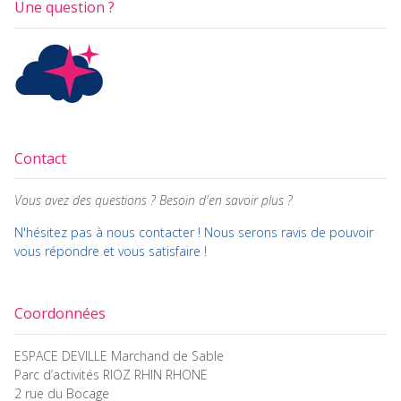
Une question ?
sur
cho
la
su
page
la
du
pa
produit
du
pro
Contact
Vous avez des questions ? Besoin d'en savoir plus ?
N'hésitez pas à nous contacter ! Nous serons ravis de pouvoir
vous répondre et vous satisfaire !
Coordonnées
ESPACE DEVILLE Marchand de Sable
Parc d’activités RIOZ RHIN RHONE
2 rue du Bocage